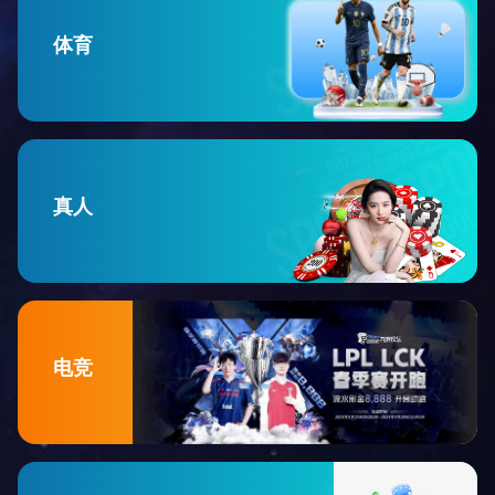
体育
真人
电竞