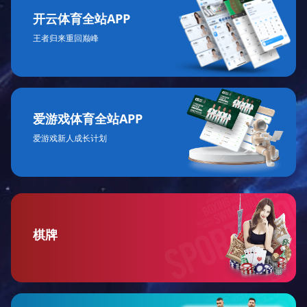
开云体育全站APP
王者归来重回巅峰
爱游戏体育全站APP
爱游戏新人成长计划
棋牌